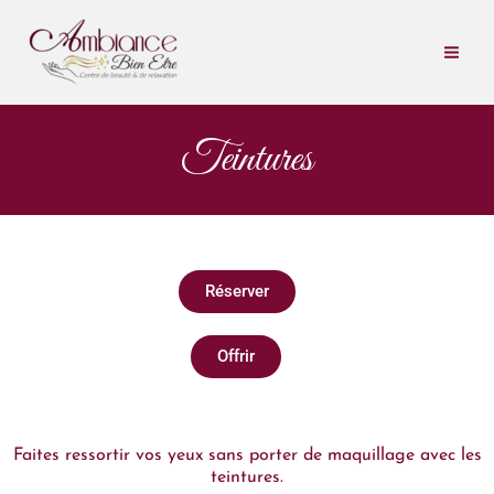
Aller
au
contenu
Teintures
Réserver
Offrir​
Faites ressortir vos yeux sans porter de maquillage avec les
teintures.