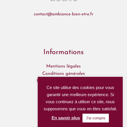
09 87 65 71 16
contact@ambiance-bien-etre.fr
Informations
Mentions légales
Conditions générales
Politique de confidentialité
Ce site utilise des cookies pour vous
Mon Compte
garantir une meilleure expérience. Si
Mes commandes
vous continuez à utiliser ce site, nous
supposerons que vous en êtes satisfait.
Nous suivre
En savoir plus
J'ai compris