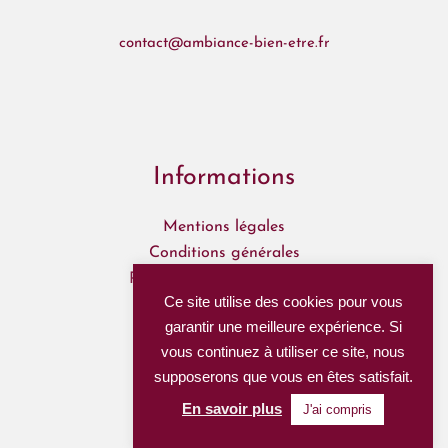
contact@ambiance-bien-etre.fr
Informations
Mentions légales
Conditions générales
Politique de confidentialité
Ce site utilise des cookies pour vous
Mon Compte
garantir une meilleure expérience. Si
Mes commandes
vous continuez à utiliser ce site, nous
supposerons que vous en êtes satisfait.
Nous suivre
En savoir plus
J'ai compris