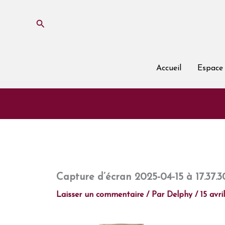
Aller
au
Rechercher
contenu
Accueil
Espace 
Capture d’écran 2025-04-15 à 17.37.3
Laisser un commentaire
/ Par
Delphy
/
15 avri