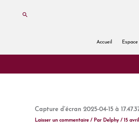
Aller
au
Rechercher
contenu
Accueil
Espace 
Capture d’écran 2025-04-15 à 17.47.3
Laisser un commentaire
/ Par
Delphy
/
15 avri