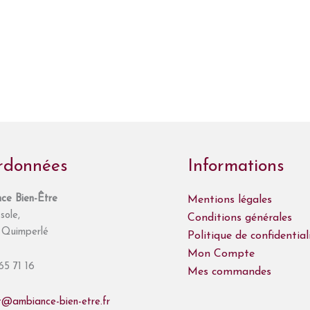
rdonnées
Informations
ce Bien-Être
Mentions légales
sole,
Conditions générales
Quimperlé
Politique de confidential
Mon Compte
65 71 16
Mes commandes
t@ambiance-bien-etre.fr