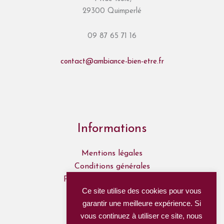
29300 Quimperlé
09 87 65 71 16
contact@ambiance-bien-etre.fr
Informations
Mentions légales
Conditions générales
Politique de confidentialité
Ce site utilise des cookies pour vous
Mon Compte
garantir une meilleure expérience. Si
Mes commandes
vous continuez à utiliser ce site, nous