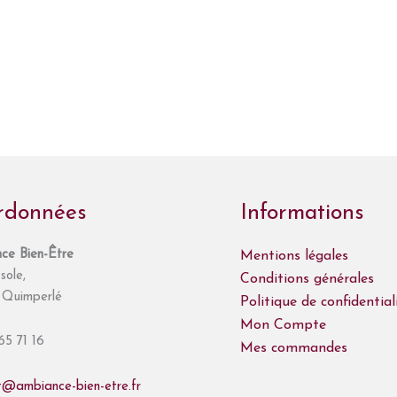
rdonnées
Informations
ce Bien-Être
Mentions légales
sole,
Conditions générales
Quimperlé
Politique de confidential
Mon Compte
65 71 16
Mes commandes
t@ambiance-bien-etre.fr