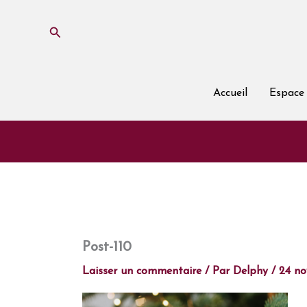
Aller
au
Rechercher
contenu
Accueil
Espace 
Post-110
Laisser un commentaire
/ Par
Delphy
/
24 n