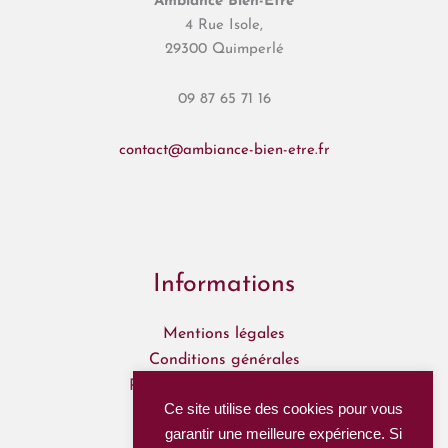
Ambiance Bien-Être
4 Rue Isole,
29300 Quimperlé
09 87 65 71 16
contact@ambiance-bien-etre.fr
Informations
Mentions légales
Conditions générales
Politique de confidentialité
Ce site utilise des cookies pour vous
Mon Compte
garantir une meilleure expérience. Si
Mes commandes