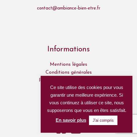
contact@ambiance-bien-etre.fr
Informations
Mentions légales
Conditions générales
Politique de confidentialité
Ce site utilise des cookies pour vous
Mon Compte
garantir une meilleure expérience. Si
Mes commandes
vous continuez à utiliser ce site, nous
supposerons que vous en êtes satisfait.
Nous suivre
En savoir plus
J'ai compris