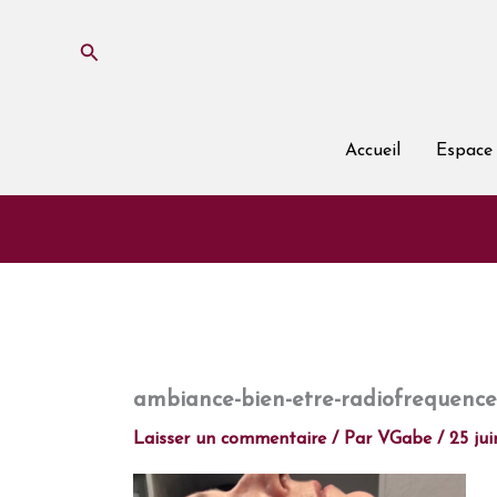
Aller
au
Rechercher
contenu
Accueil
Espace 
ambiance-bien-etre-radiofrequence
Laisser un commentaire
/ Par
VGabe
/
25 jui