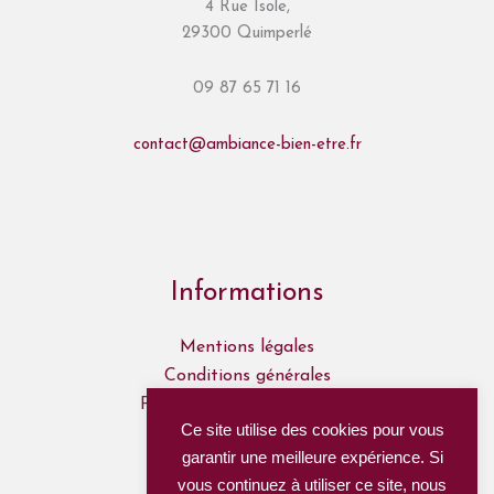
4 Rue Isole,
29300 Quimperlé
09 87 65 71 16
contact@ambiance-bien-etre.fr
Informations
Mentions légales
Conditions générales
Politique de confidentialité
Ce site utilise des cookies pour vous
Mon Compte
garantir une meilleure expérience. Si
Mes commandes
vous continuez à utiliser ce site, nous