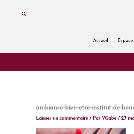
Aller
au
Rechercher
contenu
Accueil
Espace 
ambiance-bien-etre-institut-de-bea
Laisser un commentaire
/ Par
VGabe
/
27 ma