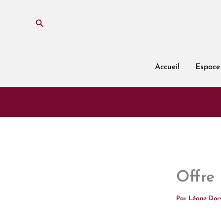
Aller
au
Rechercher
contenu
Accueil
Espace
Offre 
Par
Léane Dor