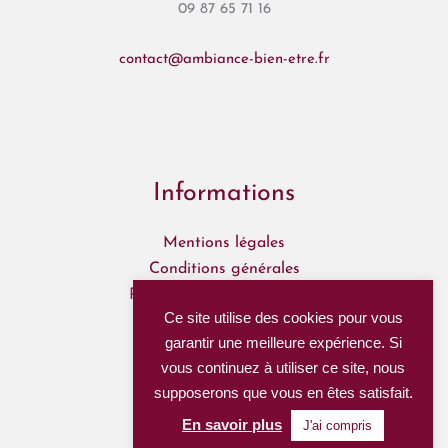
09 87 65 71 16
contact@ambiance-bien-etre.fr
Informations
Mentions légales
Conditions générales
Politique de confidentialité
Ce site utilise des cookies pour vous
Mon Compte
garantir une meilleure expérience. Si
Mes commandes
vous continuez à utiliser ce site, nous
supposerons que vous en êtes satisfait.
Nous suivre
En savoir plus
J'ai compris