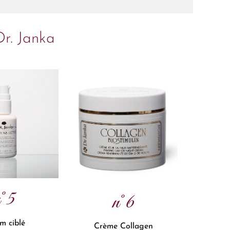
Dr. Janka
n°5
n°6
m ciblé
Crème Collagen