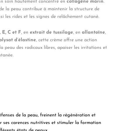
un soin hautement concentré en
collagène marin
.
e la peau contribue à maintenir la structure de
si les rides et les signes de relâchement cutané.
 E, C et F
, en
extrait de tussilage
, en
allantoïne
,
olysat d’élastine
, cette crème offre une action
 peau des radicaux libres, apaiser les irritations et
utanée.
​
défenses de la peau, freinent la régénération et
r ses carences nutritives et stimuler la formation
férents états de peaux.