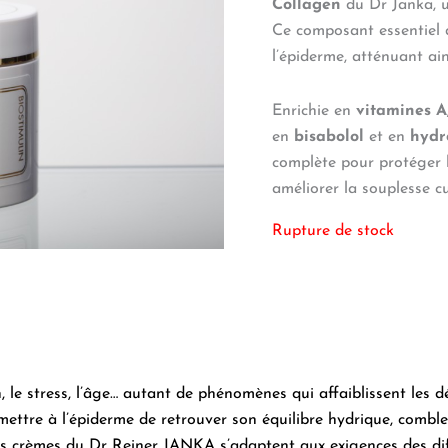
Collagen
du Dr Janka, 
Ce composant essentiel d
l’épiderme, atténuant ain
Enrichie en
vitamines A,
en
bisabolol
et en
hydr
complète pour protéger la
améliorer la souplesse c
Rupture de stock
ion, le stress, l’âge… autant de phénomènes qui affaiblissent les 
mettre à l’épiderme de retrouver son équilibre hydrique, comble
 les crèmes du Dr Reiner JANKA s’adaptent aux exigences des dif