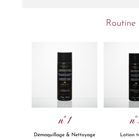
Routine 
n°1
n°
Démaquillage & Nettoyage
Lotion t