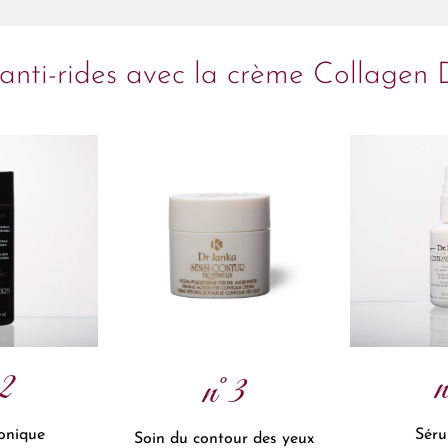
anti-rides avec la crème Collagen 
2
n°3
onique
Séru
Soin du contour des yeux