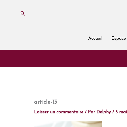
Aller
au
Rechercher
contenu
Accueil
Espace 
article-13
Laisser un commentaire
/ Par
Delphy
/
3 mai