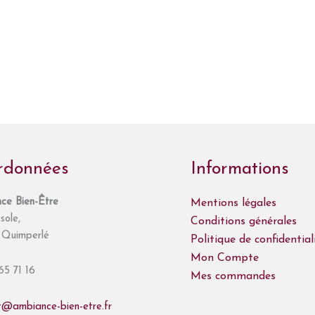
rdonnées
Informations
ce Bien-Être
Mentions légales
sole,
Conditions générales
Quimperlé
Politique de confidential
Mon Compte
65 71 16
Mes commandes
t@ambiance-bien-etre.fr