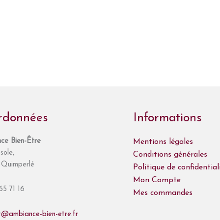
rdonnées
Informations
ce Bien-Être
Mentions légales
sole,
Conditions générales
Quimperlé
Politique de confidential
Mon Compte
65 71 16
Mes commandes
t@ambiance-bien-etre.fr