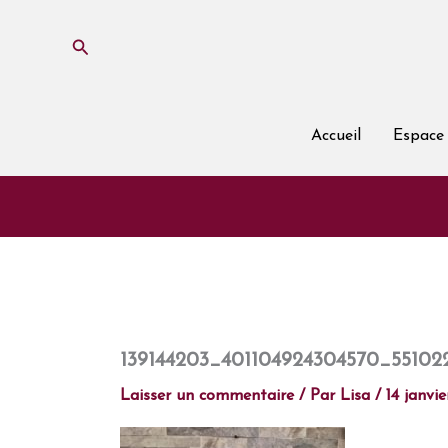
Aller
au
Rechercher
contenu
Accueil
Espace 
139144203_401104924304570_55102
Laisser un commentaire
/ Par
Lisa
/
14 janvi