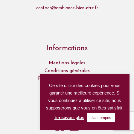
contact@ambiance-bien-etre.fr
Informations
Mentions légales
Conditions générales
Politique de confidentialité
Ce site utilise des cookies pour vous
Mon Compte
garantir une meilleure expérience. Si
Mes commandes
vous continuez à utiliser ce site, nous
supposerons que vous en êtes satisfait.
Nous suivre
En savoir plus
J'ai compris