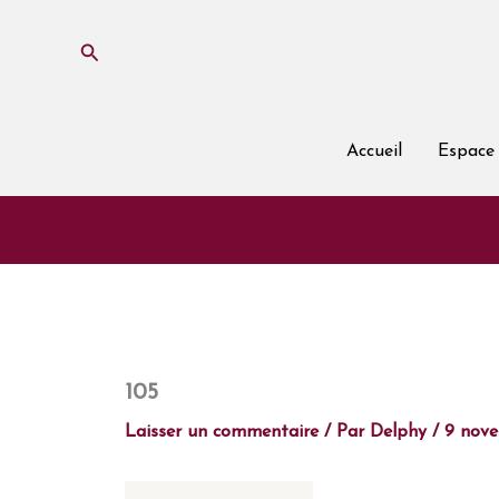
Aller
au
Rechercher
contenu
Accueil
Espace 
105
Laisser un commentaire
/ Par
Delphy
/
9 nov