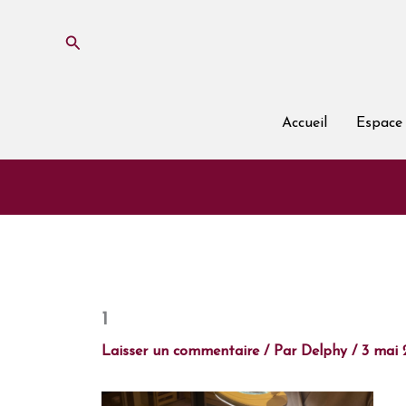
Aller
au
Rechercher
contenu
Accueil
Espace 
1
Laisser un commentaire
/ Par
Delphy
/
3 mai 