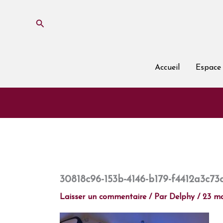
Aller
au
Rechercher
contenu
Accueil
Espace 
30818c96-153b-4146-b179-f4412a3c73c
Laisser un commentaire
/ Par
Delphy
/
23 ma